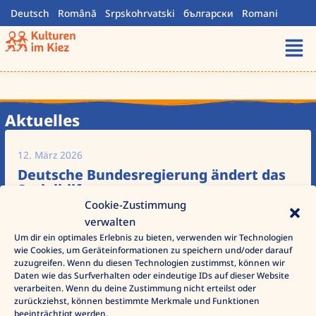
Zum
Deutsch
Română
Srpskohrvatski
български
Romani
Inhalt
Men
springen
Aktuelles
12. März 2026
Deutsche Bundesregierung ändert das
Sozialhilfesystem
Cookie-Zustimmung
Was ändert sich? Neuer Name der Sozialhilfe: „Bürgergeld“
verwalten
wird zu „Grundsicherung für Arbeitssuchende“.
Um dir ein optimales Erlebnis zu bieten, verwenden wir Technologien
wie Cookies, um Geräteinformationen zu speichern und/oder darauf
zuzugreifen. Wenn du diesen Technologien zustimmst, können wir
Weiter lesen
Daten wie das Surfverhalten oder eindeutige IDs auf dieser Website
verarbeiten. Wenn du deine Zustimmung nicht erteilst oder
zurückziehst, können bestimmte Merkmale und Funktionen
beeinträchtigt werden.