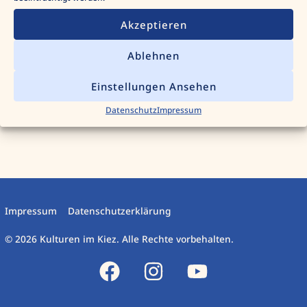
Akzeptieren
Ablehnen
Einstellungen Ansehen
Datenschutz
Impressum
Impressum
Datenschutzerklärung
© 2026 Kulturen im Kiez. Alle Rechte vorbehalten.
F
I
Y
a
n
o
c
s
u