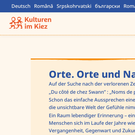
Zum
Deutsch
Română
Srpskohrvatski
български
Rom
Inhalt
springen
Orte. Orte und 
Auf der Suche nach der verlorenen Ze
„Du côté de chez Swann” : „Noms de p
Schon das einfache Aussprechen eine
die unsichtbare Welt der Gefühle nim
Ein Raum lebendiger Erinnerung – ei
Menschen sich im Laufe der Jahre wi
Vergangenheit, Gegenwart und Zukunf